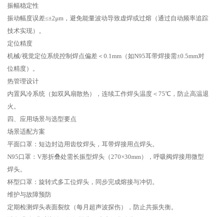
‌振幅稳定性‌
振动幅度误差≤±2μm，避免能量波动导致虚焊或过熔（通过自动频率追踪
技术实现）‌。
‌定位精度‌
机械/视觉定位系统控制焊点偏差＜0.1mm（如N95耳带焊接需±0.5mm对
位精度）‌。
‌热管理设计‌
内置风冷系统（如双风扇散热），连续工作焊头温度＜75℃，防止高温退
火‌。
‌四、应用场景与选型要点‌
‌场景适配方案‌
平面口罩‌：短边封边用齿纹焊头，耳带焊接用点焊头‌。
‌N95口罩‌：V形折叠处需长振型焊头（270×30mm），呼吸阀焊接用微型
焊头‌。
‌杯型口罩‌：旋转式多工位焊头，同步完成熔接与冲切‌。
‌维护与故障预防‌
定期检测焊头表面裂纹（每月超声波探伤），防止共振失衡‌。