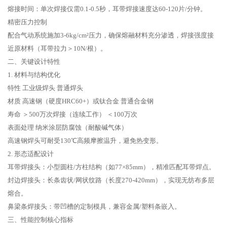
熔接时间‌：单次焊接仅需0.1-0.5秒，耳带焊接速度达60-120片/分钟‌。
‌精密压力控制‌
配合气动系统施加3-6kg/cm²压力，确保熔融材料充分渗透，焊接强度接
近原材料（耳带拉力＞10N/根）‌。
二、关键设计特性‌
1. ‌材料与结构优化‌
‌特性‌ ‌工业级焊头‌ ‌普通焊头‌
‌材质‌ 高速钢（硬度HRC60+）或钛合金 普通合金钢
‌寿命‌ ＞500万次焊接（连续工作） ＜100万次
‌表面处理‌ 纳米涂层防腐蚀（耐酸碱气体）
高速钢焊头可耐受130℃高频摩擦温升，避免热变形。
2. ‌形态适配设计‌
‌耳带焊接头‌：小型圆柱/方柱结构（如77×85mm），精准匹配耳带焊点‌。
‌封边焊接头‌：长条齿状/网状纹路（长度270-420mm），实现无纺布多层
熔合‌。
‌鼻梁条焊接头‌：带凹槽的定制模具，兼容金属/塑料条嵌入‌。
‌三、性能控制核心指标‌